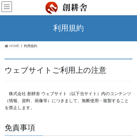
コ
ナ
ン
ビ
テ
ゲ
ン
ー
利用規約
ツ
シ
に
ョ
移
ン
HOME
利用規約
動
に
移
動
ウェブサイトご利用上の注意
株式会社 創耕舎 ウェブサイト（以下当サイト）内のコンテンツ
（情報、資料、画像等）につきまして、無断使用・複製すること
を禁止します。
免責事項