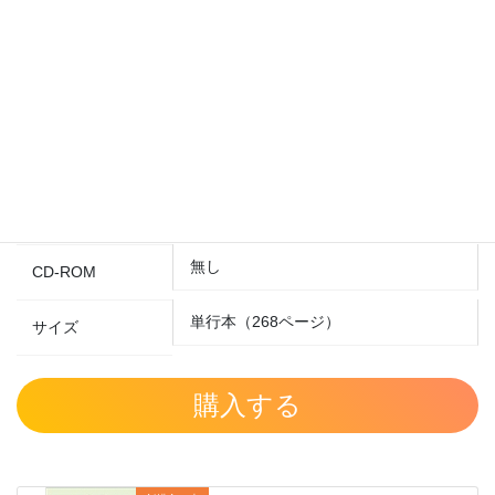
第10 若手弁護士へのメッセージ ●書式集
事項別索引
永滋康
著者
2022/02/17
発刊日
978-4908621178
ISBN
無し
CD-ROM
単行本（268ページ）
サイズ
購入する